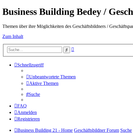
Business Building Bedey / Gesch
Themen über ihre Möglichkeiten des Geschäftsbildners / Geschäftspa
Zum Inhalt
Erweiterte
Suche
Suche
Schnellzugriff
Unbeantwortete Themen
Aktive Themen
Suche
FAQ
Anmelden
Registrieren
Business Building 21 - Home
Geschäftsbildner Forum
Suche