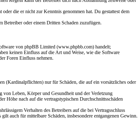
chten Regeln kann der Betreiber dich nach Abmahnung zeitweise oder
hat oder die er nicht zur Kenntnis genommen hat. Du gestattest dem
dem Betreiber oder einem Dritten Schaden zuzufügen.
-Software von phpBB Limited (www.phpbb.com) handelt;
en keinen Einfluss auf die Art und Weise, wie die Software
der Foren Einfluss nehmen.
 (Kardinalpflichten) nur für Schäden, die auf ein vorsätzliches oder
ung von Leben, Körper und Gesundheit und der Verletzung
 der Höhe nach auf die vertragstypischen Durchschnittsschäden
rlässigem Verhalten des Betreibers auf die bei Vertragsschluss
 gilt auch für mittelbare Schäden, insbesondere entgangenen Gewinn.