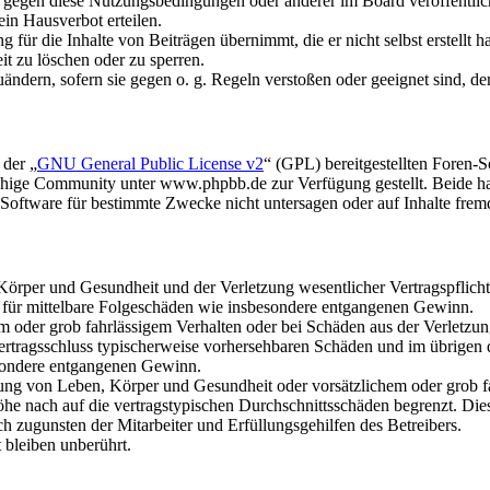
n gegen diese Nutzungsbedingungen oder anderer im Board veröffentli
in Hausverbot erteilen.
für die Inhalte von Beiträgen übernimmt, die er nicht selbst erstellt 
it zu löschen oder zu sperren.
uändern, sofern sie gegen o. g. Regeln verstoßen oder geeignet sind, 
 der „
GNU General Public License v2
“ (GPL) bereitgestellten Foren
hige Community unter www.phpbb.de zur Verfügung gestellt. Beide hab
oftware für bestimmte Zwecke nicht untersagen oder auf Inhalte frem
rper und Gesundheit und der Verletzung wesentlicher Vertragspflichten
ch für mittelbare Folgeschäden wie insbesondere entgangenen Gewinn.
em oder grob fahrlässigem Verhalten oder bei Schäden aus der Verletz
i Vertragsschluss typischerweise vorhersehbaren Schäden und im übrigen
besondere entgangenen Gewinn.
ng von Leben, Körper und Gesundheit oder vorsätzlichem oder grob fah
e nach auf die vertragstypischen Durchschnittsschäden begrenzt. Dies
h zugunsten der Mitarbeiter und Erfüllungsgehilfen des Betreibers.
bleiben unberührt.