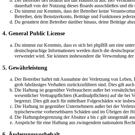
Der Betreiber des Boards übt das Hausrecht aus. Bei Verstöße
dauerhaft von der Nutzung dieses Boards ausschließen und dir e
Du nimmst zur Kenntnis, dass der Betreiber keine Verantwortung 
Betreiber, dein Benutzerkonto, Beiträge und Funktionen jederze
Du gestattest dem Betreiber darüber hinaus, deine Beiträge abz
4. General Public License
Du nimmst zur Kenntnis, dass es sich bei phpBB um eine unter
deutschsprachige Informationen werden durch die deutschsprac
verwendet wird. Sie können insbesondere die Verwendung der S
5. Gewährleistung
Der Betreiber haftet mit Ausnahme der Verletzung von Leben, Kö
grob fahrlässiges Verhalten zurückzuführen sind. Dies gilt au
Die Haftung ist gegenüber Verbrauchern außer bei vorsätzlich
wesentlicher Vertragspflichten (Kardinalpflichten) auf die be
begrenzt. Dies gilt auch für mittelbare Folgeschäden wie ins
Die Haftung ist gegenüber Unternehmern außer bei der Verletzu
typischerweise vorhersehbaren Schäden und im Übrigen der Höh
Die Haftungsbegrenzung der Absätze a bis c gilt sinngemäß auc
Ansprüche für eine Haftung aus zwingendem nationalem Recht 
6. Änderungsvorbehalt