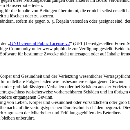
n gegen diese Nutzungsbedingungen oder anderer im Board veröffentli
in Hausverbot erteilen.
für die Inhalte von Beiträgen übernimmt, die er nicht selbst erstellt 
it zu löschen oder zu sperren.
uändern, sofern sie gegen o. g. Regeln verstoßen oder geeignet sind, 
 der „
GNU General Public License v2
“ (GPL) bereitgestellten Foren
hige Community unter www.phpbb.de zur Verfügung gestellt. Beide hab
oftware für bestimmte Zwecke nicht untersagen oder auf Inhalte frem
rper und Gesundheit und der Verletzung wesentlicher Vertragspflichten
ch für mittelbare Folgeschäden wie insbesondere entgangenen Gewinn.
em oder grob fahrlässigem Verhalten oder bei Schäden aus der Verletz
i Vertragsschluss typischerweise vorhersehbaren Schäden und im übrigen
besondere entgangenen Gewinn.
ng von Leben, Körper und Gesundheit oder vorsätzlichem oder grob fah
e nach auf die vertragstypischen Durchschnittsschäden begrenzt. Dies
h zugunsten der Mitarbeiter und Erfüllungsgehilfen des Betreibers.
bleiben unberührt.