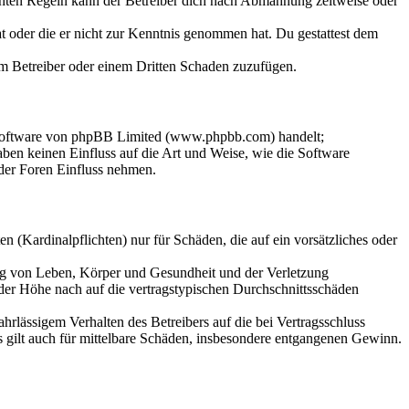
chten Regeln kann der Betreiber dich nach Abmahnung zeitweise oder
hat oder die er nicht zur Kenntnis genommen hat. Du gestattest dem
dem Betreiber oder einem Dritten Schaden zuzufügen.
-Software von phpBB Limited (www.phpbb.com) handelt;
en keinen Einfluss auf die Art und Weise, wie die Software
der Foren Einfluss nehmen.
 (Kardinalpflichten) nur für Schäden, die auf ein vorsätzliches oder
ung von Leben, Körper und Gesundheit und der Verletzung
 der Höhe nach auf die vertragstypischen Durchschnittsschäden
rlässigem Verhalten des Betreibers auf die bei Vertragsschluss
 gilt auch für mittelbare Schäden, insbesondere entgangenen Gewinn.