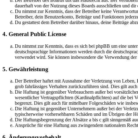
Der Betreiber des Boards übt das Hausrecht aus. Bei Verstöße
dauerhaft von der Nutzung dieses Boards ausschließen und dir e
Du nimmst zur Kenntnis, dass der Betreiber keine Verantwortung 
Betreiber, dein Benutzerkonto, Beiträge und Funktionen jederze
Du gestattest dem Betreiber darüber hinaus, deine Beiträge abz
4. General Public License
Du nimmst zur Kenntnis, dass es sich bei phpBB um eine unter
deutschsprachige Informationen werden durch die deutschsprac
verwendet wird. Sie können insbesondere die Verwendung der S
5. Gewährleistung
Der Betreiber haftet mit Ausnahme der Verletzung von Leben, Kö
grob fahrlässiges Verhalten zurückzuführen sind. Dies gilt au
Die Haftung ist gegenüber Verbrauchern außer bei vorsätzlich
wesentlicher Vertragspflichten (Kardinalpflichten) auf die be
begrenzt. Dies gilt auch für mittelbare Folgeschäden wie ins
Die Haftung ist gegenüber Unternehmern außer bei der Verletzu
typischerweise vorhersehbaren Schäden und im Übrigen der Höh
Die Haftungsbegrenzung der Absätze a bis c gilt sinngemäß auc
Ansprüche für eine Haftung aus zwingendem nationalem Recht 
6. Änderungsvorbehalt